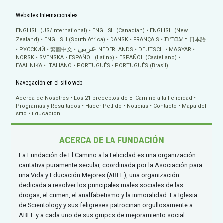
Websites Internacionales
ENGLISH (US/International)
ENGLISH (Canadian)
ENGLISH (New
עברית
Zealand)
ENGLISH (South Africa)
DANSK
FRANÇAIS
日本語
عربي
РУССКИЙ
繁體中文
NEDERLANDS
DEUTSCH
MAGYAR
NORSK
SVENSKA
ESPAÑOL (Latino)
ESPAÑOL (Castellano)
ΕΛΛΗΝΙΚA
ITALIANO
PORTUGUÊS
PORTUGUÊS (Brasil)
Navegación en el sitio web
Acerca de Nosotros
Los 21 preceptos de El Camino a la Felicidad
Programas y Resultados
Hacer Pedido
Noticias
Contacto
Mapa del
sitio
Educación
ACERCA DE LA FUNDACIÓN
La Fundación de El Camino a la Felicidad es una organización
caritativa puramente secular, coordinada por la Asociación para
una Vida y Educación Mejores (ABLE), una organización
dedicada a resolver los principales males sociales de las
drogas, el crimen, el analfabetismo y la inmoralidad. La Iglesia
de Scientology y sus feligreses patrocinan orgullosamente a
ABLE y a cada uno de sus grupos de mejoramiento social.