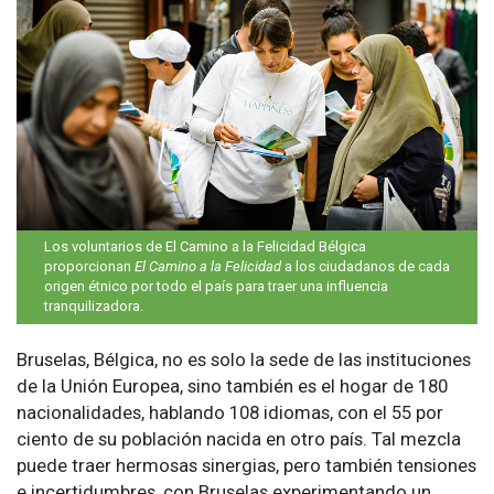
Los voluntarios de El Camino a la Felicidad Bélgica
proporcionan
El Camino a la Felicidad
a los ciudadanos de cada
origen étnico por todo el país para traer una influencia
tranquilizadora.
Bruselas, Bélgica, no es solo la sede de las instituciones
de la Unión Europea, sino también es el hogar de 180
nacionalidades, hablando 108 idiomas, con el 55 por
ciento de su población nacida en otro país. Tal mezcla
puede traer hermosas sinergias, pero también tensiones
e incertidumbres, con Bruselas experimentando un