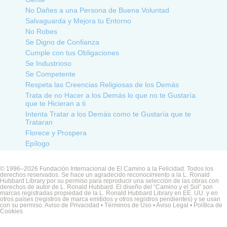
No Dañes a una Persona de Buena Voluntad
Salvaguarda y Mejora tu Entorno
No Robes
Se Digno de Confianza
Cumple con tus Obligaciones
Se Industrioso
Se Competente
Respeta las Creencias Religiosas de los Demás
Trata de no Hacer a los Demás lo que no te Gustaría
que te Hicieran a ti
Intenta Tratar a los Demás como te Gustaría que te
Trataran
Florece y Prospera
Epílogo
© 1996–2026 Fundación Internacional de El Camino a la Felicidad. Todos los
derechos reservados. Se hace un agradecido reconocimiento a la L. Ronald
Hubbard Library por su permiso para reproducir una selección de las obras con
derechos de autor de L. Ronald Hubbard. El diseño del “Camino y el Sol” son
marcas registradas propiedad de la L. Ronald Hubbard Library en EE. UU. y en
otros países (registros de marca emitidos y otros registros pendientes) y se usan
con su permiso.
Aviso de Privacidad
•
Términos de Uso
•
Aviso Legal •
Política de
Cookies