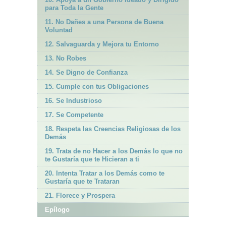
para Toda la Gente
11. No Dañes a una Persona de Buena
Voluntad
12. Salvaguarda y Mejora tu Entorno
13. No Robes
14. Se Digno de Confianza
15. Cumple con tus Obligaciones
16. Se Industrioso
17. Se Competente
18. Respeta las Creencias Religiosas de los
Demás
19. Trata de no Hacer a los Demás lo que no
te Gustaría que te Hicieran a ti
20. Intenta Tratar a los Demás como te
Gustaría que te Trataran
21. Florece y Prospera
Epílogo