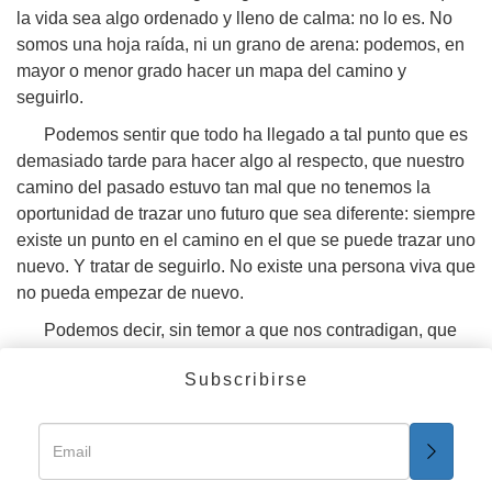
la vida sea algo ordenado y lleno de calma: no lo es. No
somos una hoja raída, ni un grano de arena: podemos, en
mayor o menor grado hacer un mapa del camino y
seguirlo.
Podemos sentir que todo ha llegado a tal punto que es
demasiado tarde para hacer algo al respecto, que nuestro
camino del pasado estuvo tan mal que no tenemos la
oportunidad de trazar uno futuro que sea diferente: siempre
existe un punto en el camino en el que se puede trazar uno
nuevo. Y tratar de seguirlo. No existe una persona viva que
no pueda empezar de nuevo.
Podemos decir, sin temor a que nos contradigan, que
otros pueden reírse de nosotros y tratar por diversos
Subscribirse
medios de sacarnos del camino, tentarnos a llevar una
vida inmoral: tales personas lo hacen para lograr sus
propios fines y si les hacemos caso, acabaremos en la
tragedia y el pesar.