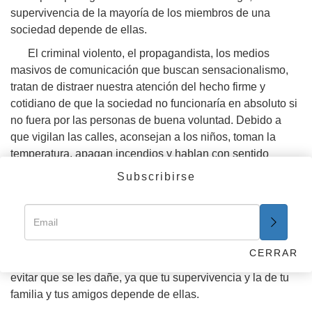
supervivencia de la mayoría de los miembros de una
sociedad depende de ellas.
El criminal violento, el propagandista, los medios
masivos de comunicación que buscan sensacionalismo,
tratan de distraer nuestra atención del hecho firme y
cotidiano de que la sociedad no funcionaría en absoluto si
no fuera por las personas de buena voluntad. Debido a
que vigilan las calles, aconsejan a los niños, toman la
temperatura, apagan incendios y hablan con sentido
común y en voz baja, es posible que no nos demos cuenta
Subscribirse
de que las personas de buena voluntad son las que
mantienen al mundo en marcha y al Hombre vivo sobre
esta Tierra.
Sin embargo se les puede atacar y se deberían
CERRAR
recomendar y tomar medidas rigurosas para protegerlas y
evitar que se les dañe, ya que tu supervivencia y la de tu
familia y tus amigos depende de ellas.