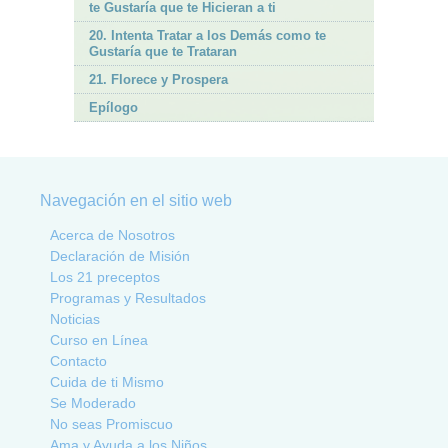
te Gustaría que te Hicieran a ti
20. Intenta Tratar a los Demás como te
Gustaría que te Trataran
21. Florece y Prospera
Epílogo
Navegación en el sitio web
Acerca de Nosotros
Declaración de Misión
Los 21 preceptos
Programas y Resultados
Noticias
Curso en Línea
Contacto
Cuida de ti Mismo
Se Moderado
No seas Promiscuo
Ama y Ayuda a los Niños