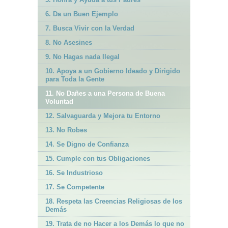
6. Da un Buen Ejemplo
7. Busca Vivir con la Verdad
8. No Asesines
9. No Hagas nada Ilegal
10. Apoya a un Gobierno Ideado y Dirigido
para Toda la Gente
11. No Dañes a una Persona de Buena
Voluntad
12. Salvaguarda y Mejora tu Entorno
13. No Robes
14. Se Digno de Confianza
15. Cumple con tus Obligaciones
16. Se Industrioso
17. Se Competente
18. Respeta las Creencias Religiosas de los
Demás
19. Trata de no Hacer a los Demás lo que no