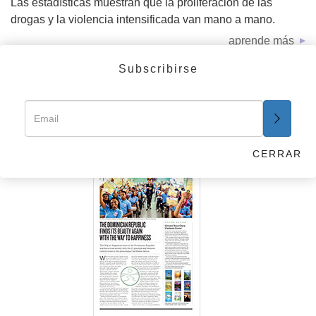
Las estadísticas muestran que la proliferación de las
drogas y la violencia intensificada van mano a mano.
aprende más
Subscribirse
El Camino a la Felicidad
– Boletines de
Noticias
LA
CERRAR