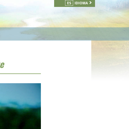
ES
IDIOMA
e