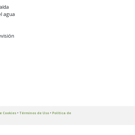
aída
el agua
evisión
de Cookies
•
Términos de Uso
•
Política de