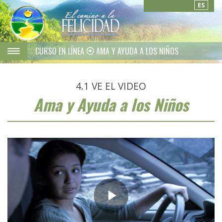
ES
CURSO EN LÍNEA
AMA Y AYUDA A LOS NIÑOS
4.1
VE EL VIDEO
Ama y Ayuda a los Niños
Play